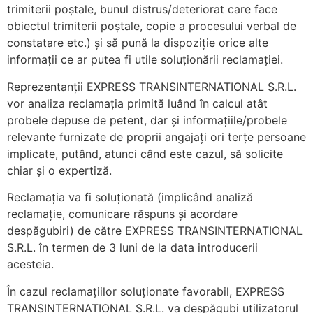
trimiterii poștale, bunul distrus/deteriorat care face
obiectul trimiterii poștale, copie a procesului verbal de
constatare etc.) și să pună la dispoziție orice alte
informații ce ar putea fi utile soluționării reclamației.
Reprezentanții EXPRESS TRANSINTERNATIONAL S.R.L.
vor analiza reclamația primită luând în calcul atât
probele depuse de petent, dar și informațiile/probele
relevante furnizate de proprii angajați ori terțe persoane
implicate, putând, atunci când este cazul, să solicite
chiar și o expertiză.
Reclamația va fi soluționată (implicând analiză
reclamație, comunicare răspuns și acordare
despăgubiri) de către EXPRESS TRANSINTERNATIONAL
S.R.L. în termen de 3 luni de la data introducerii
acesteia.
În cazul reclamațiilor soluționate favorabil, EXPRESS
TRANSINTERNATIONAL S.R.L. va despăgubi utilizatorul