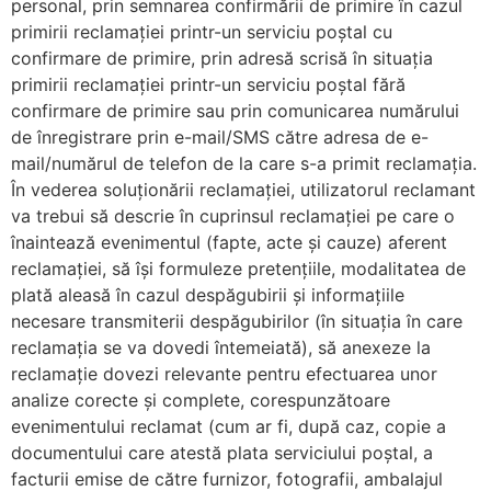
personal, prin semnarea confirmării de primire în cazul
primirii reclamației printr-un serviciu poștal cu
confirmare de primire, prin adresă scrisă în situația
primirii reclamației printr-un serviciu poștal fără
confirmare de primire sau prin comunicarea numărului
de înregistrare prin e-mail/SMS către adresa de e-
mail/numărul de telefon de la care s-a primit reclamația.
În vederea soluționării reclamației, utilizatorul reclamant
va trebui să descrie în cuprinsul reclamației pe care o
înaintează evenimentul (fapte, acte și cauze) aferent
reclamației, să își formuleze pretențiile, modalitatea de
plată aleasă în cazul despăgubirii și informațiile
necesare transmiterii despăgubirilor (în situația în care
reclamația se va dovedi întemeiată), să anexeze la
reclamație dovezi relevante pentru efectuarea unor
analize corecte și complete, corespunzătoare
evenimentului reclamat (cum ar fi, după caz, copie a
documentului care atestă plata serviciului poștal, a
facturii emise de către furnizor, fotografii, ambalajul