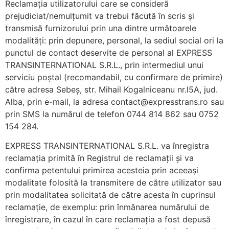
Reclamația utilizatorului care se consideră
prejudiciat/nemulțumit va trebui făcută în scris și
transmisă furnizorului prin una dintre următoarele
modalități: prin depunere, personal, la sediul social ori la
punctul de contact deservite de personal al EXPRESS
TRANSINTERNATIONAL S.R.L., prin intermediul unui
serviciu poștal (recomandabil, cu confirmare de primire)
către adresa Sebeș, str. Mihail Kogalniceanu nr.l5A, jud.
Alba, prin e-mail, la adresa contact@expresstrans.ro sau
prin SMS la numărul de telefon 0744 814 862 sau 0752
154 284.
EXPRESS TRANSINTERNATIONAL S.R.L. va înregistra
reclamația primită în Registrul de reclamații și va
confirma petentului primirea acesteia prin aceeași
modalitate folosită la transmitere de către utilizator sau
prin modalitatea solicitată de către acesta în cuprinsul
reclamație, de exemplu: prin înmânarea numărului de
înregistrare, în cazul în care reclamația a fost depusă