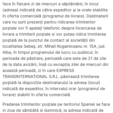
face în fiecare zi de miercuri a săptămânii, în locul
(adresa) indicată de către expeditor și la orele stabilite
în oferta comercială (programul de livrare). Destinatarii
care nu sunt prezenți pentru ridicarea trimiterilor
poștale vor fi apelați telefonic despre încercarea de
livrare a trimiterii poștale si vor putea ridica trimiterea
poștală de la punctul de contact al societății din
localitatea Sebeș, str. Mihail Kogalniceanu nr. 15A, jud.
Alba, în timpul programului de lucru cu publicul, în
perioada de păstrare, perioadă care este de 21 de zile
de la data avizării, însă cu excepția zilei de miercuri din
această perioadă, zi în care EXPRESS
TRANSINTERNATIONAL S.R.L. păstrează trimiterea
poștală la dispoziția destinatarului la adresa (locul)
indicată de expeditor, în intervalul orar (programul de
livrare) stabilit în oferta comercială.
Predarea trimiterilor poștale pe teritoriul Spaniei se face
in ziua de sâmbătă si duminică, la adresa indicată de