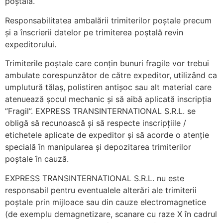
poștală.
Responsabilitatea ambalării trimiterilor poștale precum
și a înscrierii datelor pe trimiterea poștală revin
expeditorului.
Trimiterile poștale care conțin bunuri fragile vor trebui
ambulate corespunzător de către expeditor, utilizând ca
umplutură tălaș, polistiren antișoc sau alt material care
atenuează șocul mechanic și să aibă aplicată inscripția
”Fragil”. EXPRESS TRANSINTERNATIONAL S.R.L. se
obligă să recunoască și să respecte inscripțiile /
etichetele aplicate de expeditor și să acorde o atenție
specială în manipularea și depozitarea trimiterilor
poștale în cauză.
EXPRESS TRANSINTERNATIONAL S.R.L. nu este
responsabil pentru eventualele alterări ale trimiterii
poștale prin mijloace sau din cauze electromagnetice
(de exemplu demagnetizare, scanare cu raze X în cadrul