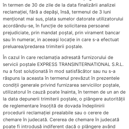
în termen de 30 de zile de la data finalizării analizei
reclamației, fără a depăși, însă, termenul de 3 luni
menționat mai sus, plata sumelor datorate utilizatorului
acordându-se, în funcție de solicitarea persoanei
prejudiciate, prin mandat poștal, prin virament bancar
sau în numerar, in aceeași locație in care s-a efectuat
preluarea/predarea trimiterii poștale.
În cazul în care reclamația adresată furnizorului de
servicii poștale EXPRESS TRANSINTERNATIONAL S.R.L.
nu a fost soluționată în mod satisfăcător sau nu s-a
răspuns la aceasta în termenul prevăzut în prezentele
condiții generale privind furnizarea serviciilor poștale,
utilizatorul în cauză poate înainta, în termen de un an de
la data depunerii trimiterii poștale, o plângere autorității
de reglementare însoțită de dovada îndeplinirii
procedurii reclamației prealabile sau o cerere de
chemare în judecată. Cererea de chemare în judecată
poate fi introdusă indiferent dacă o plângere având