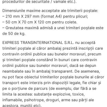
procedurilor de securitate / vamale etc.).
Dimensiunile maxime acceptate ale trimiterii poștale:
– 210 mm X 297 mm (format A4) pentru plicuri;
– 50 cm X 70 cm X 120 cm pentru colete.
– Greutatea maximă admisă a unei trimiteri poștale este
de 50 de kg.
EXPRESS TRANSINTERNATIONAL S.R.L. nu acceptă
trimiteri poștale al căror ambalaj prezintă inscripții care
contravin ordinii publice sau bunelor moravuri, precum
și trimiteri poștale constând în bunuri care contravin
ordinii publice sau bunelor moravuri, dacă se depun
neambalate sau în ambalaj transparent. De asemenea,
nu pot face obiectul trimiterilor poștale bunurile al căror
transport este interzis prin dispoziții legale, fie chiar și
pe o porțiune de parcurs (de exemplu, dar fără a se
limita la acestea: substanțe explozive, toxice,
inflamabile, psihotrope, droguri, arme sau părți ale
acestora, muniții etc).