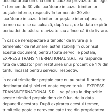
destinatarului din una dintre cauzele prevăzute de lege,
în termen de 30 zile lucrătoare în cazul trimiterilor
poștale interne, respectiv în termen de 30 zile
lucrătoare în cazul trimiterilor poștale internaționale,
termen care se calculează, după caz, de la data expirării
perioadei de păstrare avizate sau a încercării de livrare.
În caz de nerespectare a timpilor de livrare și a
termenelor de returnare, astfel stabiliți în cuprinsul
acestui document, pentru toate serviciile poștale,
EXPRESS TRANSINTERNATIONAL S.R.L. va răspunde
față de utilizator prin restituirea unui procent de 1 % din
tariful încasat pentru serviciul respectiv.
În cazul trimiterilor poștale care nu au putut fi predate
destinatarului și nici returnate expeditorului, EXPRESS
TRANSINTERNATIONAL S.R.L. va păstra la dispoziție
aceste trimiteri poștale timp de 9 luni de la data
depunerii acestora. După expirarea acestui termen,
trimiterile poștale nerevendicate trec din proprietatea